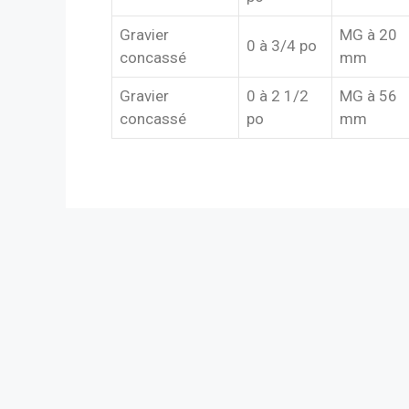
Gravier
MG à 20
0 à 3/4 po
concassé
mm
Gravier
0 à 2 1/2
MG à 56
concassé
po
mm