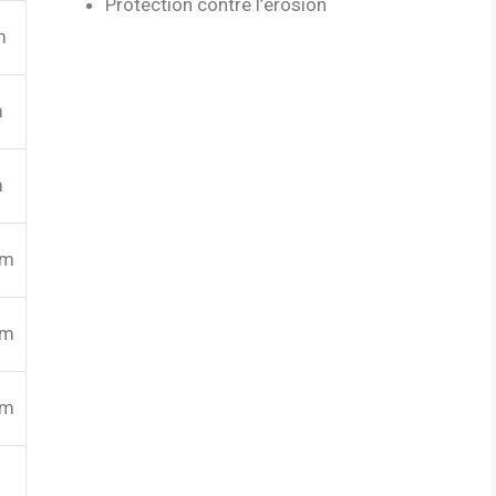
Protection contre l’érosion
m
m
m
mm
mm
mm