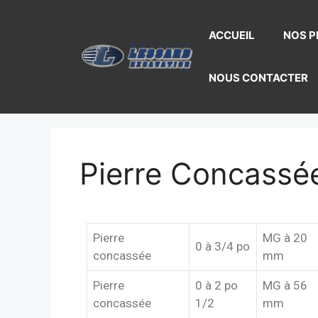
ACCUEIL
NOS P
NOUS CONTACTER
Pierre Concassé
Pierre
MG à 20
0 à 3/4 po
concassée
mm
Pierre
0 à 2 po
MG à 56
concassée
1/2
mm